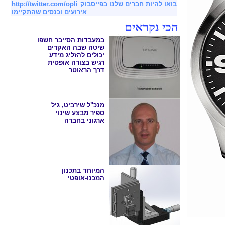
בואו להיות חברים שלנו בפייסבוק
http://twitter.com/opli
אירועים וכנסים שהתקיימו
הכי נקראים
במעבדות הסייבר חשפו
שיטה שבה האקרים
יכולים להזליג מידע
רגיש בצורה אופטית
דרך הראוטר
מנכ"ל שירביט, גיל
ספיר מבצע שינוי
ארגוני בחברה
המיוחד בתכנון
המכנו-אופטי