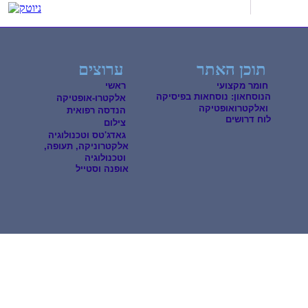
תוכן האתר
ערוצים
חומר מקצועי
ראשי
הנוסחאון: נוסחאות בפיסיקה
אלקטרו-אופטיקה
ואלקטרואופטיקה
הנדסה רפואית
לוח דרושים
צילום
גאדג'טס וטכנולוגיה
אלקטרוניקה, תעופה,
וטכנולוגיה
אופנה וסטייל