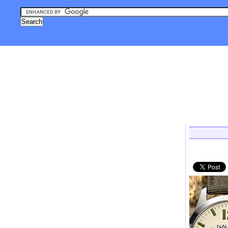
, טכנולוגיה
אסטרונומיה וחלל
צילום
גאדג'טים
לייף סטייל