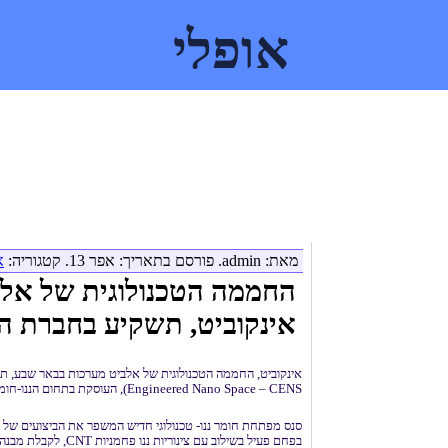
אופלי
דף הבית
אלקטרואופטיקה ופיסיקה
כלכלה והייטק
לוח דרושים
מאת: admin. פורסם בתאריך: אפר 13. קטגוריה:
א
החממה הטכנולוגית של אלב
אינקוביט, תשקיע בחברת הננ
Engineered Nano Space – CENS), העוסקת בתחום הננו-חומרים.
סנס מפתחת חומר ננו- טכנולוגי חדיש המשפר את הביצועים של ס
בפחם פעיל בשילוב עם