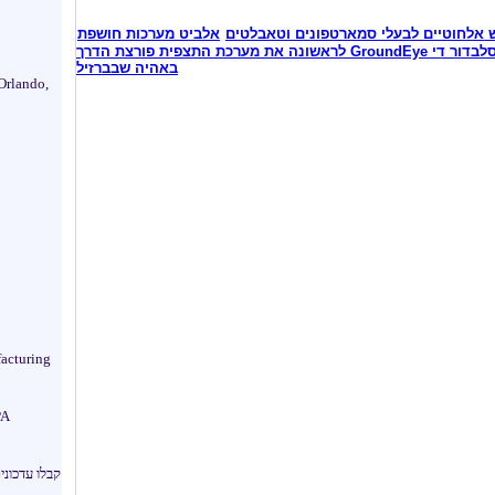
אלביט מערכות חושפת
לראשונה את מערכת התצפית פורצת הדרך GroundEye ששמשה להבטחת ביטחונם של החוגגים בקרנבל סלבדור די
באהיה שבברזיל
Orlando,
acturing
A.
קבלו עדכוני