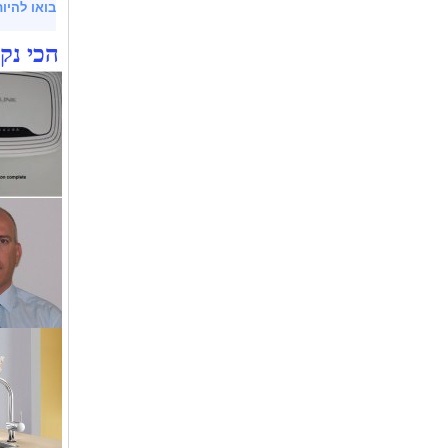
בואו להיו
הכי נק