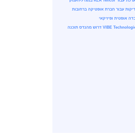
KLA Tenco במגדל-העמק
יקות עבור חברת אופטיקה ברחובות
דה אופטית ופיזיקאי