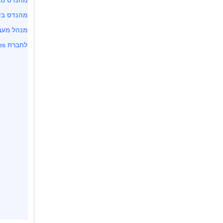
מהנדס מערכת עבור r
מהנדס בד
מנהל מעב
לחברת VIBE Technologies דרוש מהנדס תוכנה