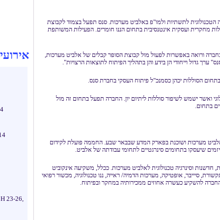
ה הטכנולוגית לתשתיות ולמו"פ באלביט מערכות. סנס תפעל בצמוד לקבוצת
ות מחקרית ועסקית אינטנסיבית בתחום הננו חומרים. הפעילות המשותפת
אירועי
חברה ורואה באפשרות לפעול מול קבוצת הסופר קבלים של אלביט מערכות,
 ערך גדול וייחודי הן בידע והן בתהליך הפיתוח לתוצאות הרצויות".
ם בתחום הסוללות יכהן כסמנכ"ל פיתוח העסקי בחברת סנס.
יתוח טכנולוגי ואשר ישמש לשיפור סוללות ליתיום יון. החברה תפעל בתחום זה מול
ים בתחום.
14
14
לביט מערכות ושוכנת בפארק המדע שבבאר שבע. החממה פועלת לקידום
זמים שיעסקו בתחומים סינרגטיים לתחומי עבודתה של אלביט.
, חדשנות וסינרגיה טכנולוגית לאלביט מערכות. ככלל, משקיעה אינקוביט
רת, סיייבר, אופטיקה, מערכות הדמיה/ ראייה, ננו טכנולוגיה, מכשור רפואי
החברה להשקיע כעשרה אחוזים ממכירותיה במחקר ובפיתוח.
H 23-26,