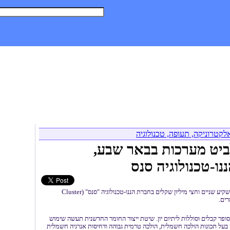
הנדסה רפואית וביו טכנולוגיה
אלקטרוניקה, תעופה, טכנולוגיה
אסטר
לקטרוניקה, תעופה, טכנולוגיה
יט מערכות בבאר שבע,
ו-טכנולוגיה סנס
אינקוביט, החממה הטכנולוגית של אלביט מערכות בבאר שבע, תשקיע שניים וחצי מיליון שקלים בחברת הננו-טכנולוגיה "סנס" (Cluster
ופר קבלים וסוללות ליתיום יון. שיטת ייצור החומר החדשנית תעשה שימוש
 צינוריות ננו פחמניות CNT, לקבלת מבנה בעל תכונות הולכה חשמלית, הולכה טרמית גבוהה ודחיסות אנרגיה חשמלית