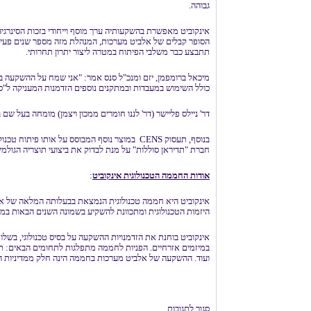
גבוהה.
אינקוביט מאפשרת בהשקעותיה ערך מוסף וייחודי בזכות הסינרגי
הסופר קבלים של אלביט מערכות, המנהלת מזה מספר שנים פעיל
תתבצע כבר משלבי הפיתוח במטרה ליצור יתרון תחרותי.
מיכאל ברומפמן, יזם ומנכ"ל סנס אמר: "אני שמח על ההשקעה ב
כולל השימוש במעבדות ובמתקנים נוספים הזדמנות המעניקה ל"סנס"
דר' ניילס פליישר (דר' לננו חומרים ממכון ויצמן) מומחה בעל ש
בנוסף, תעסוק CENS במוצר נוסף המבוסס על אותו פ
חברת "תדיראן סוללות" על מנת לבדוק את ביצועי תוצריה הגולמי
אודות החממה הטכנולוגית אינקוביט
:
אינקוביט היא חממה טכנולוגית הנמצאת בבעלותה המלאה של א
היזמות הטכנולוגית ומתכוונת להשקיע בשמונה השנים הבאות במי
אינקוביט בוחנת את הזדמנויות ההשקעה על בסיס טכנולוגי, בשלות
במיזמים אזרחיים. הפניות לחממה מתפלגות לתחומים הבאים: תקשו
ועוד. ההשקעה של אלביט מערכות בחממה הינה חלק ממדיניות 
סגור לתגובות.