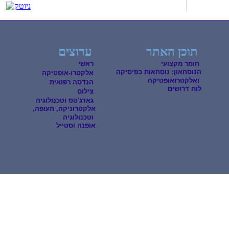
תוכן האתר
ערוצים
חומר מקצועי
ראשי
הנוסחאון: נוסחאות בפיסיקה
אלקטרו-אופטיקה
ואלקטרואופטיקה
הנדסה רפואית
לוח דרושים
צילום
גאדג'טס וטכנולוגיה
אלקטרוניקה, תעופה,
וטכנולוגיה
אופנה וסטייל