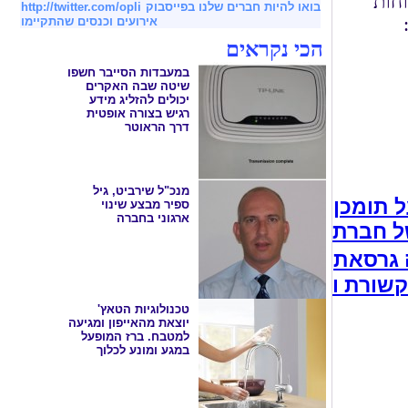
וחות
בואו להיות חברים שלנו בפייסבוק
http://twitter.com/opli
אירועים וכנסים שהתקיימו
הכי נקראים
במעבדות הסייבר חשפו
שיטה שבה האקרים
יכולים להזליג מידע
רגיש בצורה אופטית
דרך הראוטר
מנכ"ל שירביט, גיל
ל תומכן
ספיר מבצע שינוי
ארגוני בחברה
יועד לטיפול בטרשת
יהול מעבדות
טכנולוגיות הטאץ'
יוצאת מהאייפון ומגיעה
למטבח. ברז המופעל
במגע ומונע לכלוך