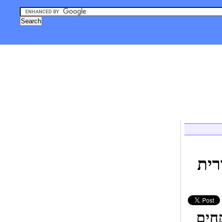
, טכנולוגיה
אסטרונומיה וחלל
צילום
גאדג'טים
לייף סטייל
רית
חים