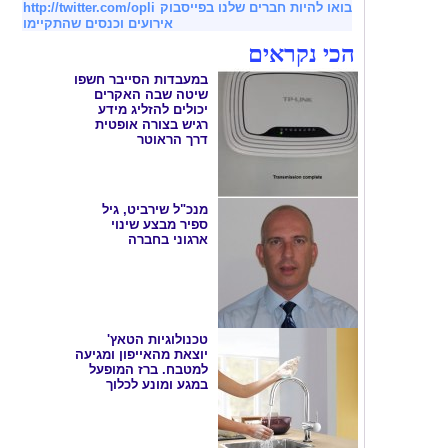
בואו להיות חברים שלנו בפייסבוק
http://twitter.com/opli
אירועים וכנסים שהתקיימו
הכי נקראים
במעבדות הסייבר חשפו
שיטה שבה האקרים
יכולים להזליג מידע
רגיש בצורה אופטית
דרך הראוטר
מנכ"ל שירביט, גיל
ספיר מבצע שינוי
ארגוני בחברה
טכנולוגיות הטאץ'
יוצאת מהאייפון ומגיעה
למטבח. ברז המופעל
במגע ומונע לכלוך