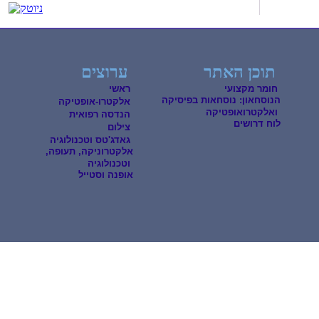
תוכן האתר
ערוצים
חומר מקצועי
ראשי
הנוסחאון: נוסחאות בפיסיקה
אלקטרו-אופטיקה
ואלקטרואופטיקה
הנדסה רפואית
לוח דרושים
צילום
גאדג'טס וטכנולוגיה
אלקטרוניקה, תעופה,
וטכנולוגיה
אופנה וסטייל