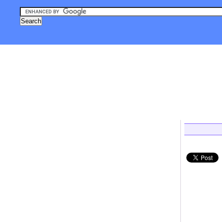
, טכנולוגיה
אסטרונומיה וחלל
צילום
גאדג'טים
לייף סטייל