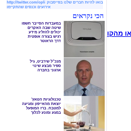
בואו להיות חברים שלנו בפייסבוק
http://twitter.com/opli
אירועים וכנסים שהתקיימו
הכי נקראים
במעבדות הסייבר חשפו
שיטה שבה האקרים
או מהקו
יכולים להזליג מידע
רגיש בצורה אופטית
דרך הראוטר
מנכ"ל שירביט, גיל
ספיר מבצע שינוי
ארגוני בחברה
טכנולוגיות הטאץ'
יוצאת מהאייפון ומגיעה
למטבח. ברז המופעל
במגע ומונע לכלוך