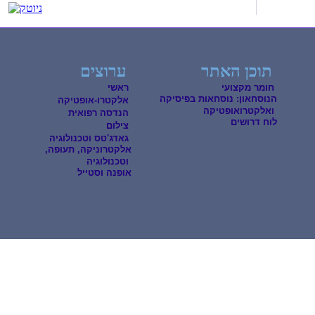
תוכן האתר
ערוצים
חומר מקצועי
ראשי
הנוסחאון: נוסחאות בפיסיקה
אלקטרו-אופטיקה
ואלקטרואופטיקה
הנדסה רפואית
לוח דרושים
צילום
גאדג'טס וטכנולוגיה
אלקטרוניקה, תעופה,
וטכנולוגיה
אופנה וסטייל