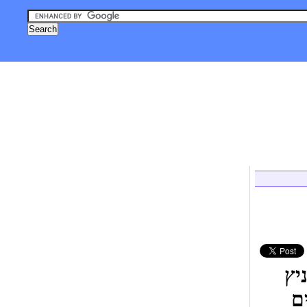
, טכנולוגיה
אסטרונומיה וחלל
צילום
גאדג'טים
לייף סטייל
יץ
ם