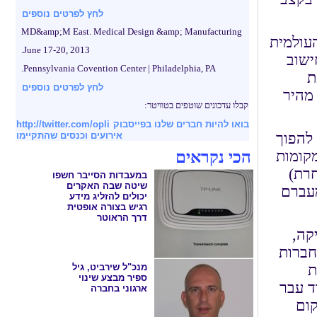
לחץ לפרטים נוספים
MD&amp;M East. Medical Design &amp; Manufacturing
עולמית
June 17-20, 2013.
ישוב
Pennsylvania Covention Center | Philadelphia, PA.
ת
לחץ לפרטים נוספים
מהיר
קבלו עדכונים שוטפים בטוויטר:
בואו להיות חברים שלנו בפייסבוק
http://twitter.com/opli
 להפוך
אירועים וכנסים שהתקיימו
מקומות
הכי נקראים
חרת)
במעבדות הסייבר חשפו
שיטה שבה האקרים
מעברם
יכולים להזליג מידע
רגיש בצורה אופטית
דרך הראוטר
קה,
חברות
ת
מנכ"ל שירביט, גיל
ספיר מבצע שינוי
ד עבר
ארגוני בחברה
קום