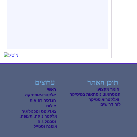
תוכן האתר
ערוצים
חומר מקצועי
ראשי
הנוסחאון: נוסחאות בפיסיקה
אלקטרו-אופטיקה
ואלקטרואופטיקה
הנדסה רפואית
לוח דרושים
צילום
גאדג'טס וטכנולוגיה
אלקטרוניקה, תעופה,
וטכנולוגיה
אופנה וסטייל