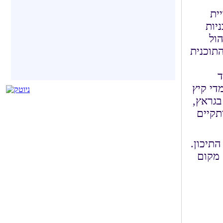
יית
יות
ול
התוכנית
ד
די קיץ
ו בגראץ,
תקיים
רח התיכון.
 מקום