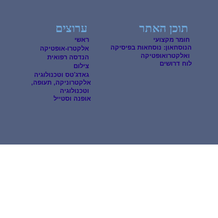
תוכן האתר
ערוצים
חומר מקצועי
ראשי
הנוסחאון: נוסחאות בפיסיקה
אלקטרו-אופטיקה
ואלקטרואופטיקה
הנדסה רפואית
לוח דרושים
צילום
גאדג'טס וטכנולוגיה
אלקטרוניקה, תעופה,
וטכנולוגיה
אופנה וסטייל