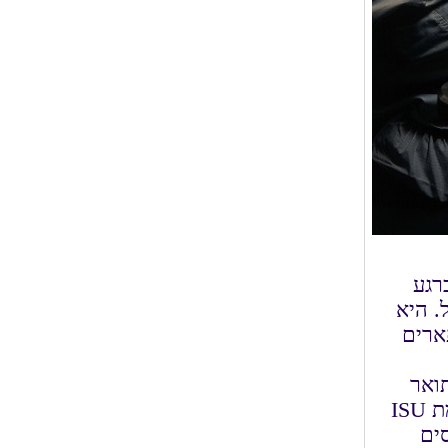
"ב, וכרגע
. היא
תארים
לל ותואר
שני בניהול חלל בקמפוס המרכזי שלה בשטרסבורג. מאז קיץ 1988 מקיימת ISU
ים