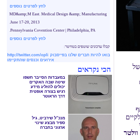
לחץ לפרטים נוספים
MD&amp;M East. Medical Design &amp; Manufacturing
June 17-20, 2013.
Pennsylvania Covention Center | Philadelphia, PA.
לחץ לפרטים נוספים
קבלו עדכונים שוטפים בטוויטר:
בואו להיות חברים שלנו בפייסבוק
http://twitter.com/opli
אירועים וכנסים שהתקיימו
הבינלאומית (ISU) הכריזה כי הסמסטר השנתי ה-29 של
הכי נקראים
במעבדות הסייבר חשפו
שיטה שבה האקרים
יכולים להזליג מידע
רגיש בצורה אופטית
דרך הראוטר
ף
 ולקיים
מנכ"ל שירביט, גיל
ספיר מבצע שינוי
ארגוני בחברה
וולטר