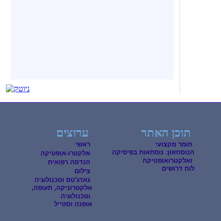
תוכן האתר
ערוצים
חומר מקצועי
ראשי
הנוסחאון: נוסחאות בפיסיקה
אלקטרו-אופטיקה
ואלקטרואופטיקה
הנדסה רפואית
לוח דרושים
צילום
גאדג'טס וטכנולוגיה
אלקטרוניקה, תעופה,
וטכנולוגיה
אופנה וסטייל