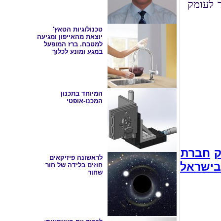
עמידות למים עד לעומק
טכנולוגיות הטאץ'
יוצאת מהאייפון ומגיעה
למטבח. ברז המופעל
במגע ומונע לכלוך
המיוחד בתכנון
המכנו-אופטי
ק
חברת AVBA תחשוף בתערוכת "ננו-ישראל
לראשונה פיזיקאים
חוזים בלידה של חור
שחור