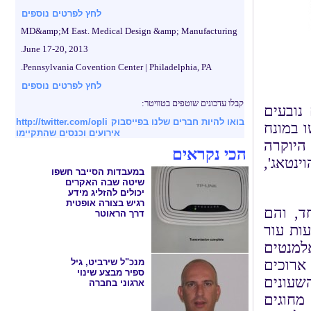
לחץ לפרטים נוספים
MD&amp;M East. Medical Design &amp; Manufacturing
June 17-20, 2013.
Pennsylvania Covention Center | Philadelphia, PA.
לחץ לפרטים נוספים
קבלו עדכונים שוטפים בטוויטר:
נובעים
בואו להיות חברים שלנו בפייסבוק
http://twitter.com/opli
 במונח
אירועים וכנסים שהתקיימו
ששלט בשנות ה-40' וה-50', מותג היוקרה
הכי נקראים
וינטאג',
במעבדות הסייבר חשפו
שיטה שבה האקרים
יכולים להזליג מידע
רגיש בצורה אופטית
ד, והם
דרך הראוטר
ל 42 מ"מ לבין רצועות עור
מנטים
ארוכים
מנכ"ל שירביט, גיל
ספיר מבצע שינוי
שעונים
ארגוני בחברה
מחוגים