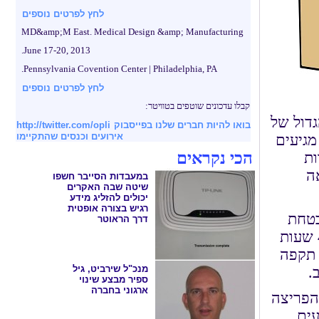
לחץ לפרטים נוספים
MD&amp;M East. Medical Design &amp; Manufacturing
June 17-20, 2013.
Pennsylvania Covention Center | Philadelphia, PA.
לחץ לפרטים נוספים
קבלו עדכונים שוטפים בטוויטר:
גדול של
בואו להיות חברים שלנו בפייסבוק
http://twitter.com/opli
אירועים וכנסים שהתקיימו
חת המידע מגיעים
הכי נקראים
ות
ה
במעבדות הסייבר חשפו
שיטה שבה האקרים
יכולים להזליג מידע
רגיש בצורה אופטית
חי אבטחת
דרך הראוטר
המידע, ההאקרים ומומחי הסייבר הטובים בישראל, בחדר אחד ולמשך 4 שעות
 תקפה
מנכ"ל שירביט, גיל
.
ספיר מבצע שינוי
ארגוני בחברה
 הפריצה שלהם בכל אחד מ-5 שלבי הפריצה
רועים