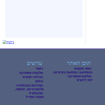
תוכן האתר
ערוצים
חומר מקצועי
ראשי
הנוסחאון: נוסחאות בפיסיקה
אלקטרו-אופטיקה
ואלקטרואופטיקה
הנדסה רפואית
לוח דרושים
צילום
גאדג'טס וטכנולוגיה
אלקטרוניקה, תעופה,
וטכנולוגיה
אופנה וסטייל