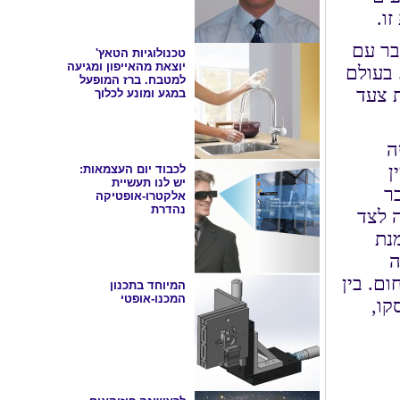
ו.
בר עם
טכנולוגיות הטאץ'
יוצאת מהאייפון ומגיעה
 בעולם
למטבח. ברז המופעל
ת צעד
במגע ומונע לכלוך
ה
ן
לכבוד יום העצמאות:
יש לנו תעשיית
ר
אלקטרו-אופטיקה
נהדרת
 לצד
נת
ה
ם. בין
המיוחד בתכנון
המכנו-אופטי
IB, ורינט, סיסקו,