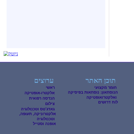
תוכן האתר
ערוצים
חומר מקצועי
ראשי
הנוסחאון: נוסחאות בפיסיקה
אלקטרו-אופטיקה
ואלקטרואופטיקה
הנדסה רפואית
לוח דרושים
צילום
גאדג'טס וטכנולוגיה
אלקטרוניקה, תעופה,
וטכנולוגיה
אופנה וסטייל