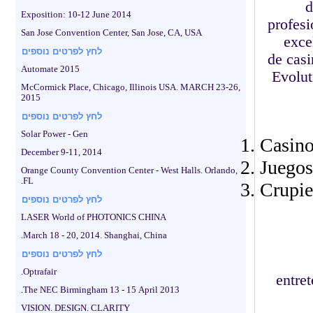
d
Exposition: 10-12 June 2014
profesi
San Jose Convention Center, San Jose, CA, USA
exce
לחץ לפרטים נוספים
de casi
Automate 2015
Evolution Gaming. Cómo
McCormick Place, Chicago, Illinois USA. MARCH 23-26,
2015
לחץ לפרטים נוספים
Solar Power - Gen
Casino
December 9-11, 2014
Juegos
Orange County Convention Center - West Halls. Orlando,
FL.
Crupie
לחץ לפרטים נוספים
LASER World of PHOTONICS CHINA
March 18 - 20, 2014. Shanghai, China.
לחץ לפרטים נוספים
Optrafair.
entre
The NEC Birmingham 13 - 15 April 2013.
VISION. DESIGN. CLARITY