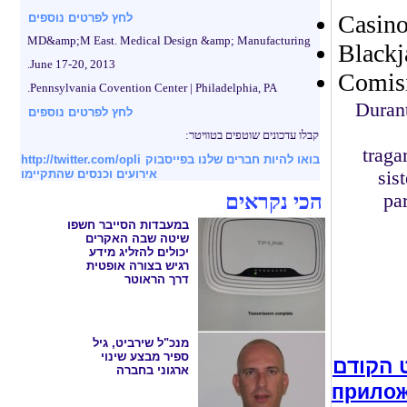
Casino
לחץ לפרטים נוספים
MD&amp;M East. Medical Design &amp; Manufacturing
Blackj
June 17-20, 2013.
Comisi
Pennsylvania Covention Center | Philadelphia, PA.
Durant
לחץ לפרטים נוספים
קבלו עדכונים שוטפים בטוויטר:
tragamonedas. En primer l
http://twitter.com/opli
בואו להיות חברים שלנו בפייסבוק
אירועים וכנסים שהתקיימו
sis
הכי נקראים
pa
במעבדות הסייבר חשפו
שיטה שבה האקרים
יכולים להזליג מידע
רגיש בצורה אופטית
דרך הראוטר
מנכ"ל שירביט, גיל
ספיר מבצע שינוי
 הקודם
ארגוני בחברה
прилож