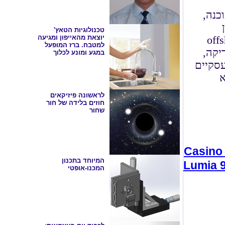
תוכנה,
טכנולוגיות הטאץ'
יוצאת מהאייפון ומגיעה
פקה גלובלי המשלב בין offshore,
למטבח. ברז המופעל
פון אמריקה,
במגע ומונע לכלוך
ה שותפים עסקיים
א
לראשונה פיזיקאים
חוזים בלידה של חור
שחור
Casino
המיוחד בתכנון
המכנו-אופטי