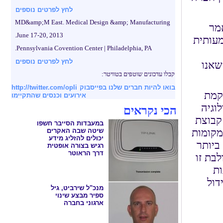
לחץ לפרטים נוספים
MD&amp;M East. Medical Design &amp; Manufacturing
מר
June 17-20, 2013.
מעותית
Pennsylvania Covention Center | Philadelphia, PA.
לחץ לפרטים נוספים
שאנו
קבלו עדכונים שוטפים בטוויטר:
בואו להיות חברים שלנו בפייסבוק
http://twitter.com/opli
קמת
אירועים וכנסים שהתקיימו
וגיה
הכי נקראים
 קבוצת
במעבדות הסייבר חשפו
מקומות
שיטה שבה האקרים
יכולים להזליג מידע
ביותר
רגיש בצורה אופטית
דרך הראוטר
בת זו
ות
דול
מנכ"ל שירביט, גיל
ספיר מבצע שינוי
ארגוני בחברה