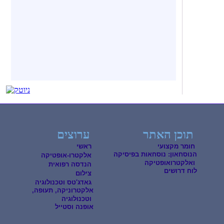
תוכן האתר
ערוצים
חומר מקצועי
ראשי
הנוסחאון: נוסחאות בפיסיקה
אלקטרו-אופטיקה
ואלקטרואופטיקה
הנדסה רפואית
לוח דרושים
צילום
גאדג'טס וטכנולוגיה
אלקטרוניקה, תעופה,
וטכנולוגיה
אופנה וסטייל